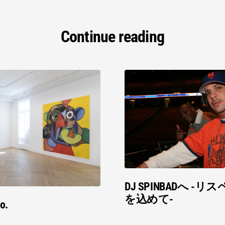
Continue reading
DJ SPINBADへ -
を込めて-
o.