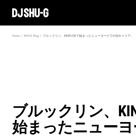
Skip
to
Create
content
Record
Home
SHU-G Blog
ブルックリン、KINFLOKで始まったニューヨークでのDJキャリア。
ブルックリン、KIN
始まったニューヨ