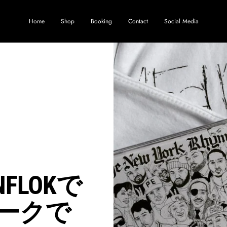
Home
Shop
Booking
Contact
Social Media
FLOKで
ークで