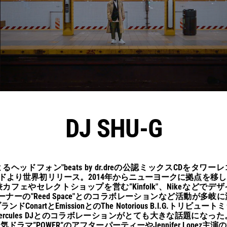
DJ SHU-G
によるヘッドフォン"beats by dr.dreの公認ミックスCDをタワ
lレコードより世界初リリース。2014年からニューヨークに拠点を
カフェやセレクトショップを営む”Kinfolk"、Nikeなどでデ
pleがオーナーの"Reed Space"とのコラボレーションなど活動が多
ConartとEmissionとのThe Notorious B.I.G.トリビュ
rcules DJとのコラボレーションがとても大きな話題になった。ま
ラマ”POWER”のアフターパーティーやJennifer Lopez主演