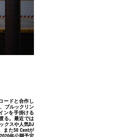
ーレコードと合作し
移し、ブルックリン
ザインを手掛ける
岐に渡る。最近では
ートミックスや人気DJ
た50 Centが
の2020年公開予定