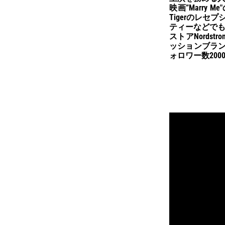
映画”Marry 
Tigerのレ
ティーなどでも
ストアNordst
ッションブランドV
ォロワー数200