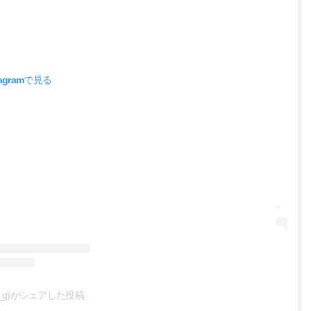
agramで見る
hu_g)がシェアした投稿