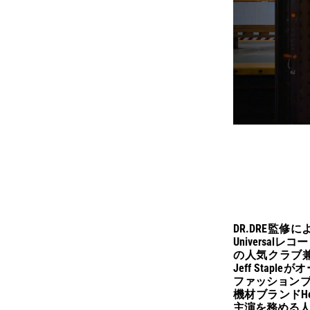
DR.DRE監修
Universa
の人気クラブ兼
Jeff Sta
ファッションブランド
機材ブランドHe
主演を務める人気ド