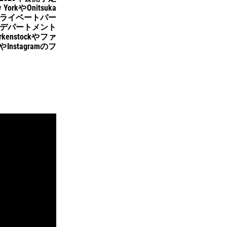
kやOnitsuka
プライベートパー
るデパートメント
enstockやファ
nstagramのフ