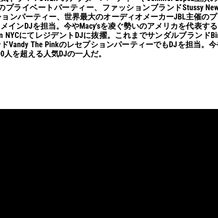
Me"のプライベートパーティー、ファッションブランドStussy New Yor
セプションパーティー、世界最大のオーディオメーカーJBL主催の
メインDJを担当。今やMacy'sを凌ぐ勢いのアメリカを代表す
rom NYCにてレジデントDJに抜擢。これまでサンダルブランドBirk
andy The PinkのレセプションパーティーでもDJを担当。今やI
00人を超える人気DJの一人だ。