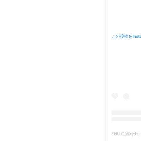
この投稿をInst
SHU-G(@djs