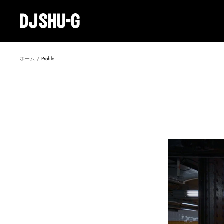
コ
ン
Create
テ
Record
ン
ツ
へ
ホーム
Profile
ス
キ
ッ
プ