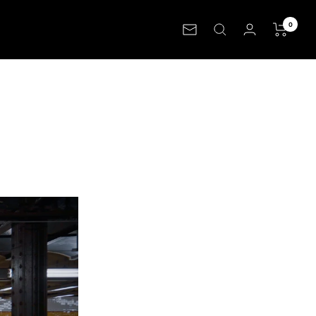
0
ニ
ュ
ー
ス
レ
タ
ー