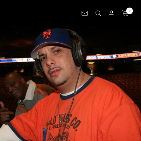
0
ニ
ュ
ー
ス
レ
タ
ー