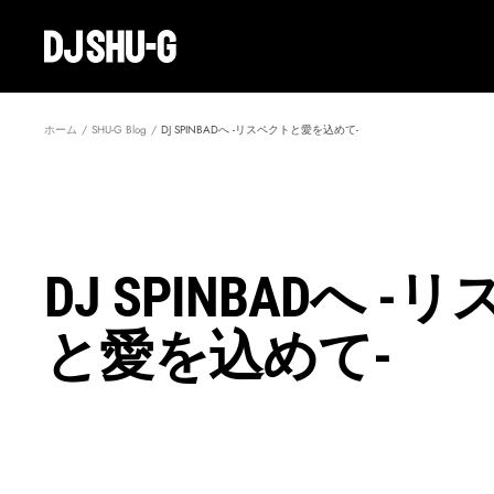
コ
ン
Create
テ
Record
ン
ツ
へ
ホーム
SHU-G Blog
DJ SPINBADへ -リスペクトと愛を込めて-
ス
キ
ッ
プ
DJ SPINBADへ 
と愛を込めて-